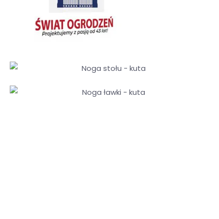
Produkcja Ławek i Grilli
Sprawdż ofertę w sklepie
Okres wiosny i lata to czas przebywania w ogrodach
oraz parkach. Dużo czasu spędzamy na świeżym
powietrzu ze swoją rodziną oraz znajomymi. W związku
z tym naszą ofertę uzupełniliśmy o gotowe produkty
takie jak: grille, ławki. Zapraszamy do sprawdzenia
oferty.