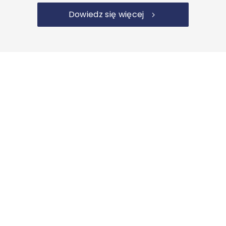
Dowiedz się więcej
Projektowanie i produkcja ogrodzeń
nowoczesnych
Zobacz nasze realizacje
Musimy się nieskromnie przyznać, że znamy się na
ogrodzeniach. Nasze nowatorskie podejście i
zrozumienie potrzeb klienta spotyka się z dużym
entuzjazmem ze strony klientów. Znajdziemy
rozwiązanie również dla Ciebie.
Sprawdź realizacje