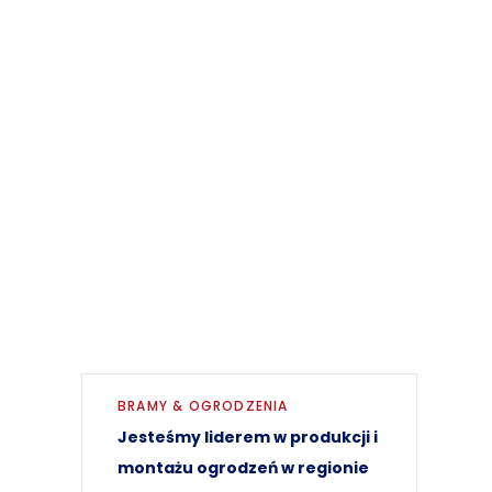
879
Km
879
Ogrodzeń
BRAMY & OGRODZENIA
Jesteśmy liderem w produkcji i
montażu ogrodzeń w regionie