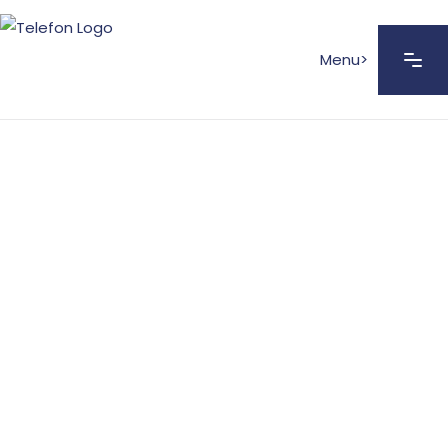
WYBIERZ NAS DO TWOJEGO
PROJEKTU
Menu>
43
Lata na
43
rynku
19
Realizacji
19
rocznie