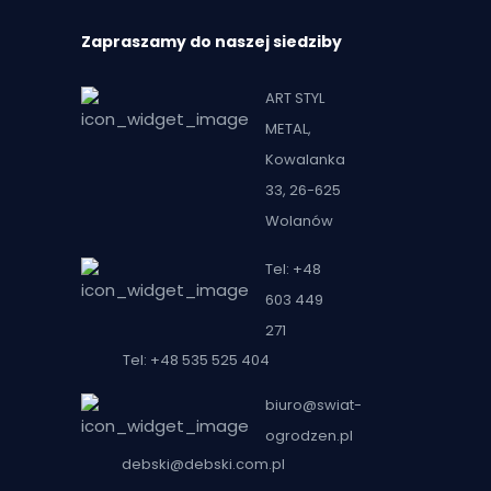
Zapraszamy do naszej siedziby
ART STYL
METAL,
Kowalanka
33, 26-625
Wolanów
Tel: +48
603 449
271
Tel: +48 535 525 404
biuro@swiat-
ogrodzen.pl
debski@debski.com.pl