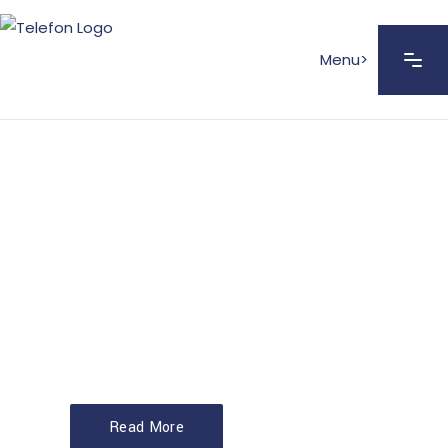
Menu>
PROJECT
MANAGEMENT
Etiam scelerisque tortor at lectus
dapibus, nec fermentum diam feugiat.
Morbi rutrum magna et dui feugiat,
non tristique mi convallis liquam.
Read More