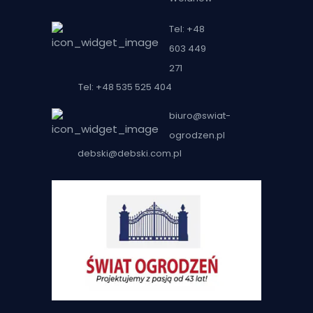
Tel: +48
603 449
271
Tel: +48 535 525 404
biuro@swiat-
ogrodzen.pl
debski@debski.com.pl