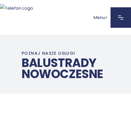
Menu>
POZNAJ NASZE USŁUGI
BALUSTRADY
NOWOCZESNE
BALUSTRADY NOWOCZESNE
Balustrada – projekt nowoczesnej
BALUSTRADY NOWOCZESNE
balustrady w budownictwie jednorodzinnym
Balustrada – projekt nowoczesnej
BALUSTRADY NOWOCZESNE
balustrady, projekt kolejny
Balustrada nowoczesna – projekt na