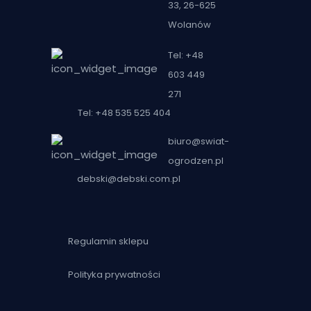
33, 26-625
Wolanów
Tel: +48
603 449
271
Tel: +48 535 525 404
biuro@swiat-
ogrodzen.pl
debski@debski.com.pl
Regulamin sklepu
Polityka prywatności