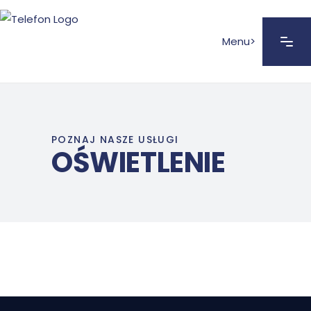
Menu>
POZNAJ NASZE USŁUGI
OŚWIETLENIE
LAMPY KUTE
Lampa kuta – ogrodowa
LAMPY KUTE
Lampa ogrodowa kuta – model drugi
LAMPY KUTE
Lampa kuta ogrodowa – projekt kolejny