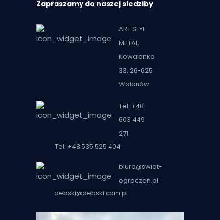
Zapraszamy do naszej siedziby
ART STYL
METAL,
Kowalanka
33, 26-625
Wolanów
Tel: +48
603 449
271
Tel: +48 535 525 404
biuro@swiat-
ogrodzen.pl
debski@debski.com.pl