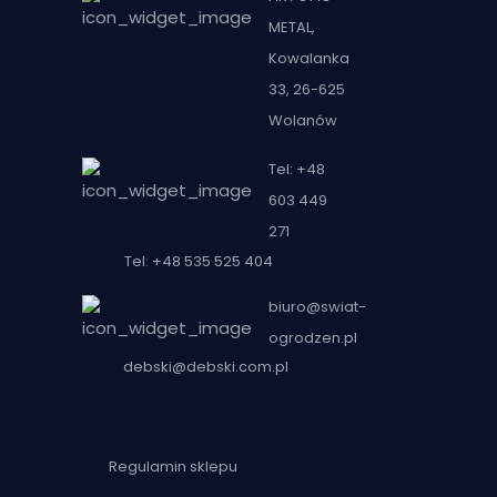
METAL,
Kowalanka
33, 26-625
Wolanów
Tel: +48
603 449
271
Tel: +48 535 525 404
biuro@swiat-
ogrodzen.pl
debski@debski.com.pl
Regulamin sklepu