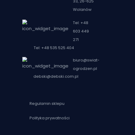
33, 26-625
Wolanów
Tel: +48
603 449
271
Tel: +48 535 525 404
biuro@swiat-
ogrodzen.pl
debski@debski.com.pl
Regulamin sklepu
Polityka prywatności