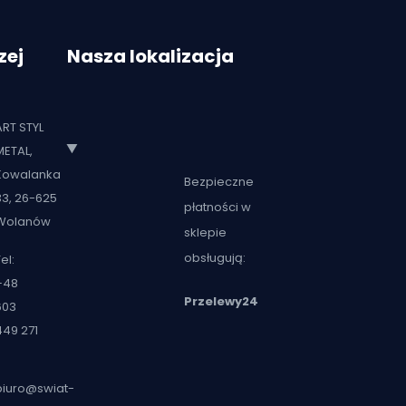
zej
Nasza lokalizacja
ART STYL
METAL,
Kowalanka
Bezpieczne
33, 26-625
płatności w
Wolanów
sklepie
obsługują:
el:
+48
Przelewy24
603
449 271
biuro@swiat-