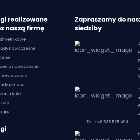
gi realizowane
Zapraszamy do nas
z naszą firmę
siedziby
 śmietnikowe
trady nowoczesne
lenie
zenia nowoczesne
 nowoczesne
rady szklane
T
zenia kute
 kute
kute
Tel: +48 535 525 404
gi