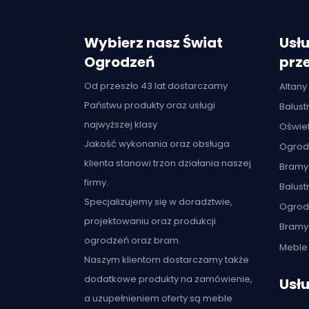
Wybierz nasz Świat
Usłu
Ogrodzeń
prze
Od przeszło 43 lat dostarczamy
Altany
Państwu produkty oraz usługi
Balus
najwyższej klasy
Oświet
Jakość wykonania oraz obsługa
Ogrod
klienta stanowi trzon działania naszej
Bramy
firmy.
Balust
Specjalizujemy się w doradztwie,
Ogrod
projektowaniu oraz produkcji
Bramy
ogrodzeń oraz bram.
Meble 
Naszym klientom dostarczamy także
dodatkowe produkty na zamówienie,
Usłu
a uzupełnieniem oferty są meble