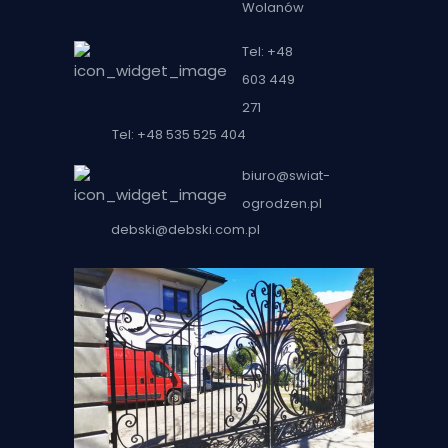
Wolanów
Tel: +48
603 449
271
Tel: +48 535 525 404
biuro@swiat-
ogrodzen.pl
debski@debski.com.pl