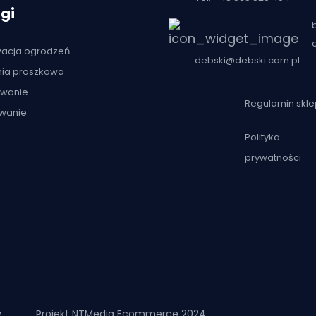
gi
acja ogrodzeń
debski@debski.com.pl
nia proszkowa
owanie
Regulamin skl
wanie
Polityka
prywatności
y
Projekt NTMedia Ecommerce 2024