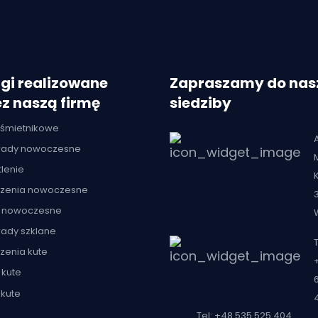
gi realizowane
Zapraszamy do nas
z naszą firmę
siedziby
 śmietnikowe
trady nowoczesne
lenie
zenia nowoczesne
 nowoczesne
rady szklane
T
zenia kute
 kute
kute
Tel: +48 535 525 404