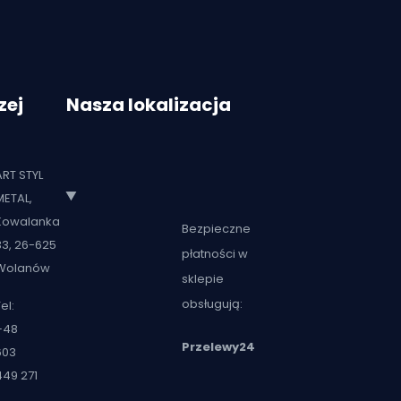
zej
Nasza lokalizacja
ART STYL
METAL,
Kowalanka
Bezpieczne
33, 26-625
płatności w
Wolanów
sklepie
obsługują:
el:
+48
Przelewy24
603
449 271