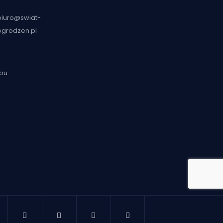
biuro@swiat-
ogrodzen.pl
epu