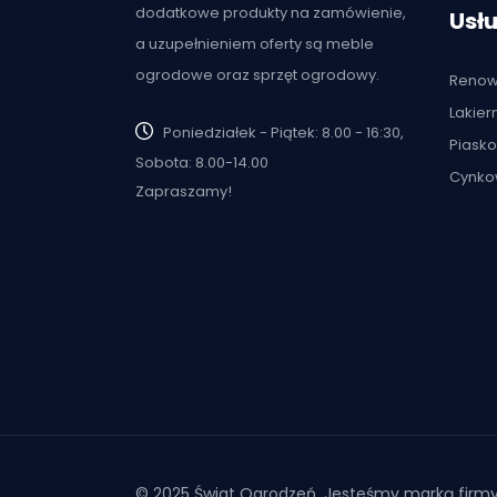
dodatkowe produkty na zamówienie,
Usłu
a uzupełnieniem oferty są meble
ogrodowe oraz sprzęt ogrodowy.
Renow
Lakier
Poniedziałek - Piątek: 8.00 - 16:30,
Piask
Sobota: 8.00-14.00
Cynko
Zapraszamy!
© 2025 Świat Ogrodzeń. Jesteśmy marką firm