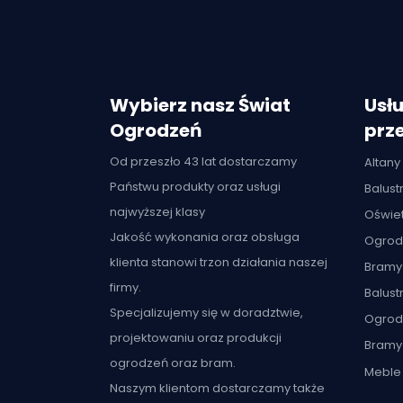
Wybierz nasz Świat
Usłu
Ogrodzeń
prze
Od przeszło 43 lat dostarczamy
Altany
Państwu produkty oraz usługi
Balus
najwyższej klasy
Oświet
Jakość wykonania oraz obsługa
Ogrod
klienta stanowi trzon działania naszej
Bramy
firmy.
Balust
Specjalizujemy się w doradztwie,
Ogrod
projektowaniu oraz produkcji
Bramy
ogrodzeń oraz bram.
Meble 
Naszym klientom dostarczamy także