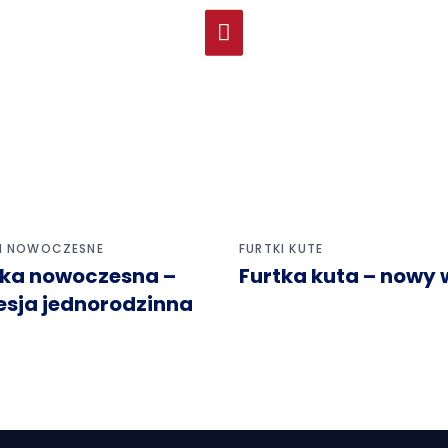
I NOWOCZESNE
FURTKI KUTE
tka nowoczesna –
Furtka kuta – nowy 
esja jednorodzinna