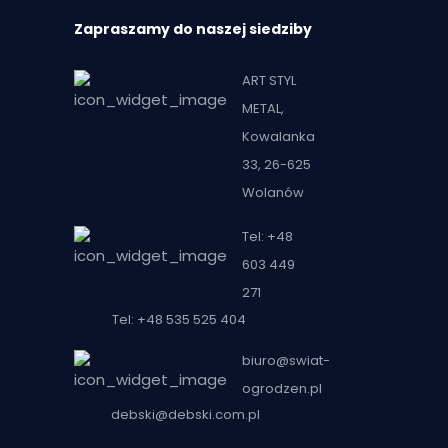
Zapraszamy do naszej siedziby
ART STYL
METAL,
Kowalanka
33, 26-625
Wolanów
Tel: +48
603 449
271
Tel: +48 535 525 404
biuro@swiat-
ogrodzen.pl
debski@debski.com.pl