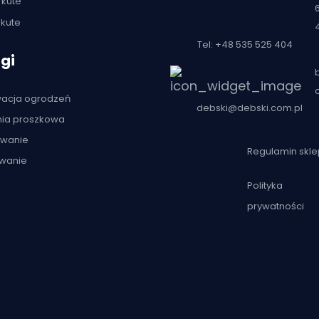
 kute
kute
Tel: +48 535 525 404
gi
acja ogrodzeń
debski@debski.com.pl
nia proszkowa
owanie
Regulamin skl
wanie
Polityka
prywatności