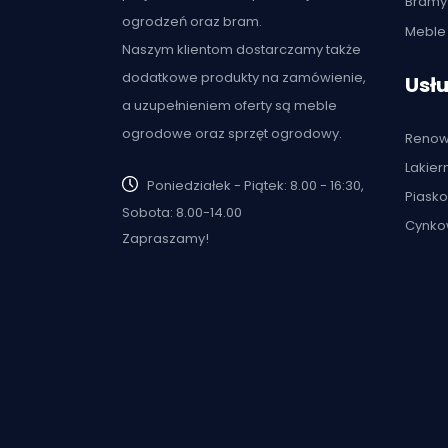
Bramy
ogrodzeń oraz bram.
Meble 
Naszym klientom dostarczamy także
dodatkowe produkty na zamówienie,
Usłu
a uzupełnieniem oferty są meble
ogrodowe oraz sprzęt ogrodowy.
Renow
Lakier
Poniedziałek - Piątek: 8.00 - 16:30,
Piask
Sobota: 8.00-14.00
Cynko
Zapraszamy!