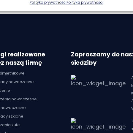
Polityka prywatności
Polityka prywatności
gi realizowane
Zapraszamy do nas
z naszą firmę
siedziby
 śmietnikowe
trady nowoczesne
lenie
zenia nowoczesne
 nowoczesne
rady szklane
T
zenia kute