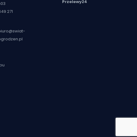
Przelewy24
603
449 271
biuro@swiat-
ogrodzen.pl
epu