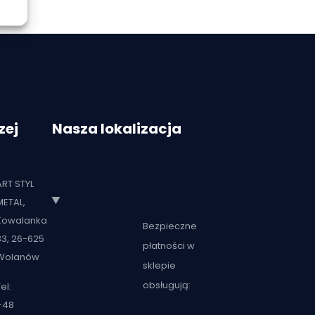
zej
Nasza lokalizacja
ART STYL
METAL,
Kowalanka
Bezpieczne
33, 26-625
płatności w
Wolanów
sklepie
obsługują:
el:
+48