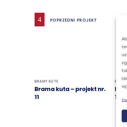
POPRZEDNI PROJEKT
Ab
te
uz
zg
ta
id
BRAMY KUTE
BRAMY
wp
Brama kuta – projekt nr.
Bram
11
10
Za