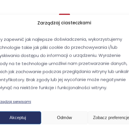
Zarządzaj ciasteczkami
y zapewnić jak najlepsze doświadczenia, wykorzystujemy
chnologie takie jak pliki cookie do przechowywania i/lub
yskiwania dostępu do informacji o urządzeniu. Wyrażenie
ody na te technologie umożliwi nam przetwarzanie danych,
kich jak zachowanie podczas przeglądania witryny lub unikal
entyfikatory. Brak zgody lub jej wycofanie może negatywnie
 KUTE
BRAMY KUTE
łynąć na niektóre funkcje i funkcjonalności witryny.
a kuta – projekt nr.
Brama kuta – na
słupach, ciekawy w
rządzaj serwisami
Akceptuj
Odmów
Zobacz preferencj