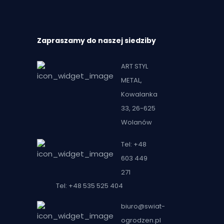
Zapraszamy do naszej siedziby
ART STYL
METAL,
Kowalanka
33, 26-625
Wolanów
Tel: +48
603 449
271
Tel: +48 535 525 404
biuro@swiat-
ogrodzen.pl