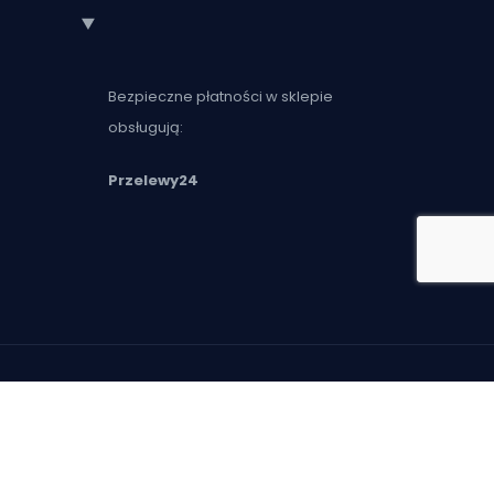
Bezpieczne płatności w sklepie
obsługują:
Przelewy24
© 2025 Świat Ogrodzeń. Jesteśmy marką
firmy ART Styl Metal.