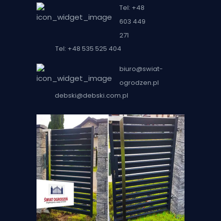
Tel: +48
603 449
271
Tel: +48 535 525 404
biuro@swiat-
ogrodzen.pl
debski@debski.com.pl