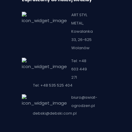
ART STYL
METAL,
Kowalanka
33, 26-625
Wolanów
Tel: +48
603 449
271
Tel: +48 535 525 404
biuro@swiat-
ogrodzen.pl
debski@debski.com.pl